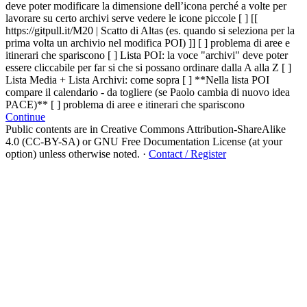
deve poter modificare la dimensione dell’icona perché a volte per
lavorare su certo archivi serve vedere le icone piccole [ ] [[
https://gitpull.it/M20 | Scatto di Altas (es. quando si seleziona per la
prima volta un archivio nel modifica POI) ]]
[ ] problema di aree e
itinerari che spariscono
[ ] Lista POI: la voce "archivi" deve poter
essere cliccabile per far si che si possano ordinare dalla A alla Z [ ]
Lista Media + Lista Archivi: come sopra [ ] **Nella lista POI
compare il calendario - da togliere (se Paolo cambia di nuovo idea
PACE)**
[ ] problema di aree e itinerari che spariscono
Continue
Public contents are in Creative Commons Attribution-ShareAlike
4.0 (CC-BY-SA) or GNU Free Documentation License (at your
option) unless otherwise noted.
·
Contact / Register