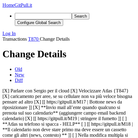
Home
GitPull.it
Search
Configure Global Search
Log In
Transactions
T870
Change Details
Change Details
Old
New
Diff
[X] Parlare con Sergio per il cloud [X] Velocizzare Atlas {T847}
[X] caricamento per aree, se su cellulare non va più veloce bisogna
pensare ad altro [X] [[ https://gitpull.it/M17 | Bottone news da
riposizionare ]] [X] **Invio mail all’ente quando qualcuno si
prenota sul suo calendario** (aggiungere campo email backend
calendario) [X] [[ https://gitpull.it/M19 | stringere il fumetto ]] [ ]
**Atlas su telefono si spacca - HELP** [ ] [[ https://gitpull.it/M18 |
**Il calendario non deve stare primo ma deve essere un cassetto
come gli altri (news, contesto) ** ]] [ ] Nella modifica multipla si