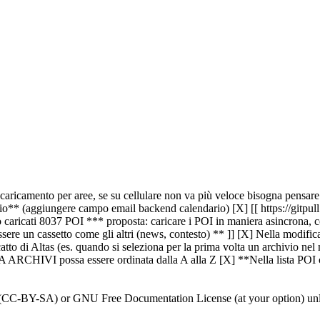
ricamento per aree, se su cellulare non va più veloce bisogna pensare ad
** (aggiungere campo email backend calendario) [X] [[ https://gitpull.it
ricati 8037 POI *** proposta: caricare i POI in maniera asincrona, come 
ssere un cassetto come gli altri (news, contesto) ** ]] [X] Nella modifi
catto di Altas (es. quando si seleziona per la prima volta un archivio nel
TA ARCHIVI possa essere ordinata dalla A alla Z
[X] **Nella lista POI 
0 (CC-BY-SA) or GNU Free Documentation License (at your option) unl