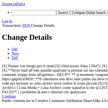
Home
GitPull.it
Search
Configure Global Search
Log In
Transactions
T870
Change Details
Change Details
Old
New
Diff
[X] Parlare con Sergio per il cloud [X] Velocizzare Atlas {T847} [X] ca
[X] **Invio mail all’ente quando qualcuno si prenota sul suo calendario
contenuti, troppo lento all'apertura - HELP** ** al momento vengono ca
https://gitpull.it/M18 | **Il calendario non deve stare primo ma deve e
volte per lavorare su certo archivi serve vedere le icone piccole [X] S
Archivi [ ]
Lista Media + Lista Archivi: come sopra
Far si che la LIS
PACE)** [ ] problema di aree e itinerari che spariscono
Continue
Public contents are in Creative Commons Attribution-ShareAlike 4.