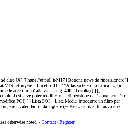
 altro [X] [[ https://gitpull.it/M17 | Bottone news da riposizionare ]]
/M19 | stringere il fumetto ]] [ ] **Atlas su telefono carica troppi
le aree (un po' alla volta - e.g. 400 alla volta) [ ] [[
ca multipla si deve poter modificare la dimensione dell’icona perché a
 modifica POI) [ ] Lista POI
+ Lista Media
: introdurre un filtro per
compare il calendario - da togliere (se Paolo cambia di nuovo idea
ess otherwise noted.
·
Contact / Register