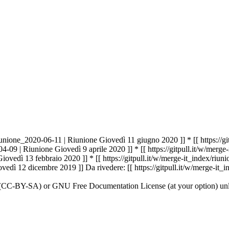
/riunione_2020-06-11 | Riunione Giovedì 11 giugno 2020 ]]
* [[ https://
-04-09 | Riunione Giovedì 9 aprile 2020 ]] * [[ https://gitpull.it/w/me
Giovedì 13 febbraio 2020 ]] * [[ https://gitpull.it/w/merge-it_index/ri
ovedì 12 dicembre 2019 ]] Da rivedere: [[ https://gitpull.it/w/merge-it
0 (CC-BY-SA) or GNU Free Documentation License (at your option) unl