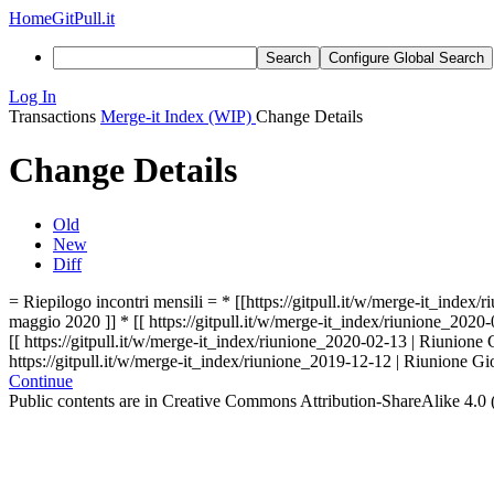
Home
GitPull.it
Search
Configure Global Search
Log In
Transactions
Merge-it Index (WIP)
Change Details
Change Details
Old
New
Diff
= Riepilogo incontri mensili =
* [[https://gitpull.it/w/merge-it_index
maggio 2020 ]] * [[ https://gitpull.it/w/merge-it_index/riunione_2020
[[ https://gitpull.it/w/merge-it_index/riunione_2020-02-13 | Riunione 
https://gitpull.it/w/merge-it_index/riunione_2019-12-12 | Riunione Gi
Continue
Public contents are in Creative Commons Attribution-ShareAlike 4.