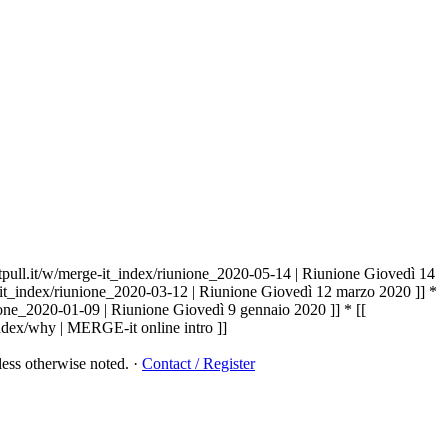
gitpull.it/w/merge-it_index/riunione_2020-05-14 | Riunione Giovedì 14
rge-it_index/riunione_2020-03-12 | Riunione Giovedì 12 marzo 2020 ]] *
unione_2020-01-09 | Riunione Giovedì 9 gennaio 2020 ]] * [[
_index/why | MERGE-it online intro ]]
ess otherwise noted.
·
Contact / Register