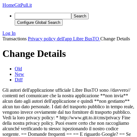
Home
GitPull.it
Search
Configure Global Search
Log In
Transactions
Privacy policy dell'app Libre BusTO
Change Details
Change Details
Old
New
Diff
Gli autori dell'applicazione ufficiale Libre BusTO sono //davvero//
contenti nel comunicare che la nostra applicazione **non invia**
alcun dato agli autori
dell'applicazione
e quindi **non gestiamo**
alcun tuo dato
personale
. I dati del trasporto pubblico in tempo reale,
vengono invece ovviamente dal tuo fornitore di trasporto pubblico.
Vedi la loro privacy policy: * http://www.gtt.to.it/cms/privacy Fine
della nostra privacy policy. Puoi essere certo che non raccogliamo
alcunché verificando tu stesso: ispezionando il nostro codice
sorgente. == Domande frequenti == == E riguardo Google? == Se