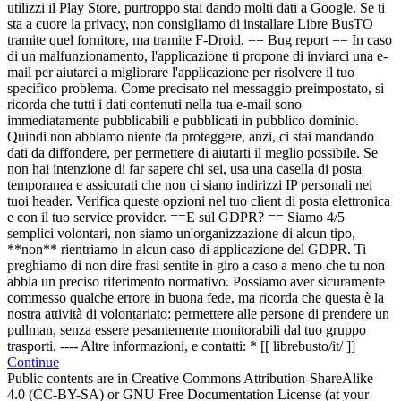
utilizzi il Play Store, purtroppo stai dando molti dati a Google. Se ti
sta a cuore la privacy, non consigliamo di installare Libre BusTO
tramite quel fornitore, ma tramite F-Droid. == Bug report == In caso
di un malfunzionamento, l'applicazione ti propone di inviarci una e-
mail per aiutarci a migliorare l'applicazione per risolvere il tuo
specifico problema. Come precisato nel messaggio preimpostato, si
ricorda che tutti i dati contenuti nella tua e-mail sono
immediatamente pubblicabili e pubblicati in pubblico dominio.
Quindi non abbiamo niente da proteggere, anzi, ci stai mandando
dati da diffondere, per permettere di aiutarti il meglio possibile. Se
non hai intenzione di far sapere chi sei, usa una casella di posta
temporanea e assicurati che non ci siano indirizzi IP personali nei
tuoi header. Verifica queste opzioni nel tuo client di posta elettronica
e con il tuo service provider. ==E sul GDPR? == Siamo 4/5
semplici volontari, non siamo un'organizzazione di alcun tipo,
**non** rientriamo in alcun caso di applicazione del GDPR. Ti
preghiamo di non dire frasi sentite in giro a caso a meno che tu non
abbia un preciso riferimento normativo. Possiamo aver sicuramente
commesso qualche errore in buona fede, ma ricorda che questa è la
nostra attività di volontariato: permettere alle persone di prendere un
pullman, senza essere pesantemente monitorabili dal tuo gruppo
trasporti. ---- Altre informazioni, e contatti: * [[ librebusto/it/ ]]
Continue
Public contents are in Creative Commons Attribution-ShareAlike
4.0 (CC-BY-SA) or GNU Free Documentation License (at your